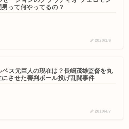
開男って何やってるの？
2020/1/6
ルベス元巨人の現在は？長嶋茂雄監督を丸
主にさせた審判ボール投げ乱闘事件
2019/4/7