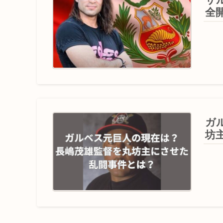
全
ガ
坊