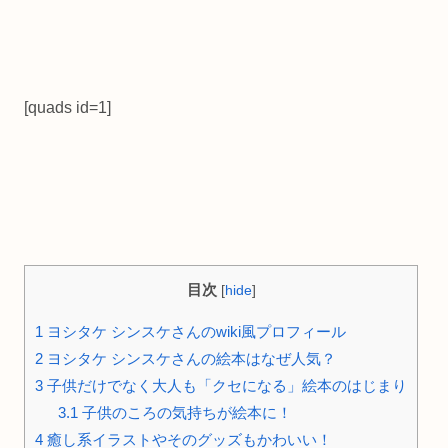
[quads id=1]
目次
[
hide
]
1
ヨシタケ シンスケさんのwiki風プロフィール
2
ヨシタケ シンスケさんの絵本はなぜ人気？
3
子供だけでなく大人も「クセになる」絵本のはじまり
3.1
子供のころの気持ちが絵本に！
4
癒し系イラストやそのグッズもかわいい！