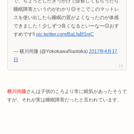
で、ちょっとしたきっかけで診察してもらったら
睡眠障害というのがわかり😐そこでこのマットレ
スを使い出したら睡眠の質がよくなったのが体感
できました！少しずつ良くなるといーなー😐おす
すめです‼︎
pic.twitter.com/BaLfaBSnjC
— 横川尚隆 (@YokokawaNaotaka)
2017年4月17
日
横川尚隆
さんは子供のころより常に眠気があったそうで
すが、それが実は睡眠障害だったと言われています。