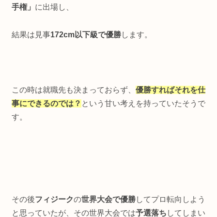
手権」
に出場し、
結果は見事
172cm以下級で優勝
します。
この時は就職先も決まっておらず、
優勝すればそれを仕
事にできるのでは？
という甘い考えを持っていたそうで
す。
その後
フィジーク
の
世界大会で優勝
してプロ転向しよう
と思っていたが、その
世界大会では
予選落ち
してしまい