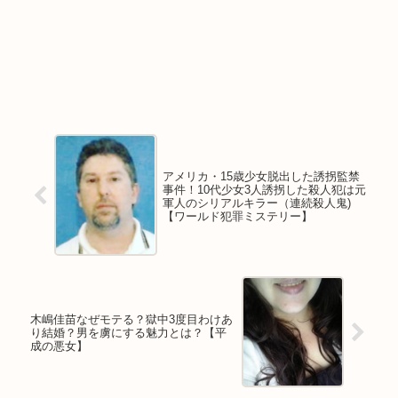
アメリカ・15歳少女脱出した誘拐監禁
事件！10代少女3人誘拐した殺人犯は元
軍人のシリアルキラー（連続殺人鬼)
【ワールド犯罪ミステリー】
木嶋佳苗なぜモテる？獄中3度目わけあ
り結婚？男を虜にする魅力とは？【平
成の悪女】