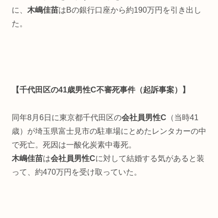
に、
木嶋佳苗
はBの銀行口座から約190万円を引き出し
た。
【千代田区の41歳男性C不審死事件（起訴事案）】
同年8月6日に東京都千代田区の
会社員男性C
（当時41
歳）が埼玉県富士見市の駐車場にとめたレンタカーの中
で死亡。死因は一酸化炭素中毒死。
木嶋佳苗
は
会社員男性C
に対して結婚する気があると装
って、約470万円を受け取っていた。