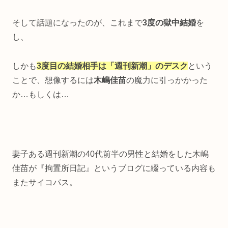
そして話題になったのが、これまで
3度の獄中結婚
を
し、
しかも
3度目の結婚相手は「週刊新潮」のデスク
という
ことで、想像するには
木嶋佳苗
の魔力に引っかかった
か…もしくは…
妻子ある週刊新潮の40代前半の男性と結婚をした木嶋
佳苗が『拘置所日記』というブログに綴っている内容も
またサイコパス。