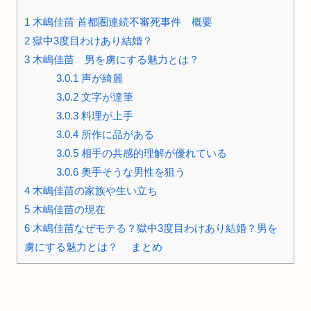
1
木嶋佳苗 首都圏連続不審死事件 概要
2
獄中3度目わけあり結婚？
3
木嶋佳苗 男を虜にする魅力とは？
3.0.1
声が綺麗
3.0.2
文字が達筆
3.0.3
料理が上手
3.0.4
所作に品がある
3.0.5
相手の共感的理解が優れている
3.0.6
奥手そうな男性を狙う
4
木嶋佳苗の家族や生い立ち
5
木嶋佳苗の現在
6
木嶋佳苗なぜモテる？獄中3度目わけあり結婚？男を
虜にする魅力とは？ まとめ