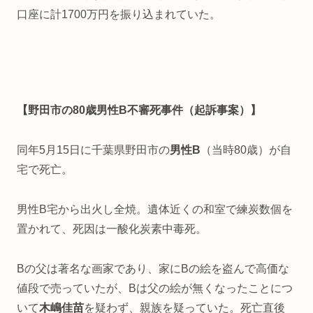
口座に計1700万円を振り込まれていた。
【野田市の80歳男性B不審死事件（起訴事案）】
同年5月15日に千葉県野田市の
男性B
（当時80歳）が自
宅で死亡。
男性B宅から出火し全焼。遺体近くの和室で練炭数個を
置かれて、死因は一酸化炭素中毒死。
Bの父は著名な画家であり、家にBの絵を盗んで高価な
値段で売っていたが、Bは父の絵が無くなったことにつ
いて
木嶋佳苗
を疑わず、親族を疑っていた。死亡直後