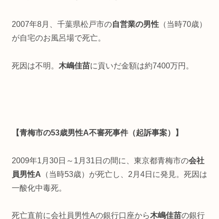
2007年8月、千葉県松戸市の
自営業の男性
（当時70歳）
が自宅のお風呂場で死亡。
死因は不明。
木嶋佳苗
に貢いだ金額は約7400万円。
【青梅市の53歳男性A不審死事件（起訴事案）】
2009年1月30日～1月31日の間に、東京都青梅市の
会社
員男性A
（当時53歳）が死亡し、2月4日に発見。死因は
一酸化中毒死。
死亡直前に会社員男性Aの銀行口座から
木嶋佳苗
の銀行