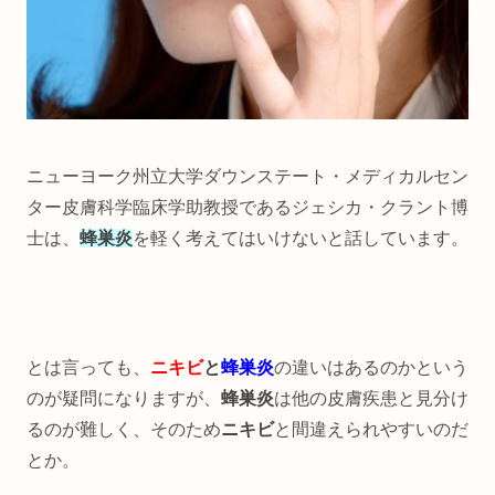
ニューヨーク州立大学ダウンステート・メディカルセン
ター皮膚科学臨床学助教授であるジェシカ・クラント博
士は、
蜂巣炎
を軽く考えてはいけないと話しています。
とは言っても、
ニキビ
と
蜂巣炎
の違いはあるのかという
のが疑問になりますが、
蜂巣炎
は他の皮膚疾患と見分け
るのが難しく、そのため
ニキビ
と間違えられやすいのだ
とか。