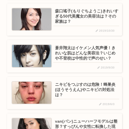
森口瑤子(もりぐちようこ)きれいす
ぎる50代美魔女の美容法は？その
家族は？
2019/10/30
蒼井翔太はイケメン人気声優！き
れいな肌はどんな美容法？いじめ
や不登校は中性的で声のせい？
2019/9/30
ニキビをつぶすのは危険！蜂巣炎
(ほうそうえん)やニキビの対処法
は？
2019/6/3
van(バン)ニューハーフモデルは整
形？すっぴんや女性に転換した現