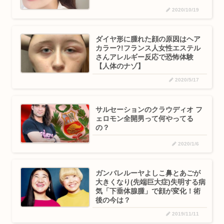
2020/10/19
ダイヤ形に腫れた顔の原因はヘア
カラー?!フランス人女性エステル
さんアレルギー反応で恐怖体験
【人体のナゾ】
2020/5/17
サルセーションのクラウディオ フ
ェロモン全開男って何やってる
の？
2020/1/6
ガンバレルーヤよしこ鼻とあごが
大きくなり(先端巨大症)失明する病
気「下垂体腺腫」で顔が変化！術
後の今は？
2019/11/11